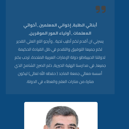
أبنائي الطلبة, إخواني المعلمين , أخواتي
المعلمات , أولياء المور الموقرين,
يسرني ان أقدم لكم أطيب تحية , وأرجو اللع العلي القدير
لكم جميعا التوفيق والتقدم في ظل القيادة الحكيمة
لدولتنا الحبيبةظو دولة الإمارات العربية المتحدة. ترحب بكم
جميعا, في مدارسنا الهلية الخيرية, ذلم الصرح الشامخ الذي
أسسه معالي جمعة الماجد ( حفظه الله تعالى) ليكون
منارة من منارات العلم والعطاء في الدولة.