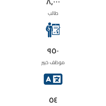
٨,٠٠٠
طالب
٩٥٠
موظف خبير
٥٤